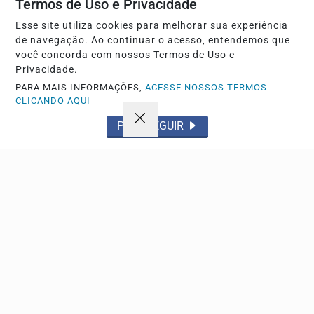
Termos de Uso e Privacidade
Esse site utiliza cookies para melhorar sua experiência
de navegação. Ao continuar o acesso, entendemos que
você concorda com nossos Termos de Uso e
Privacidade.
PARA MAIS INFORMAÇÕES,
ACESSE NOSSOS TERMOS
CLICANDO AQUI
PROSSEGUIR
ESPORTE
João Pedro faz dois gols e comanda a vitória do
Chelsea sobre o Milan
O atacante brasileiro destacou-se no triunfo por 3 a 0 no
estádio Gelora Bung Karno, em partida que teve...
Descubra Mais