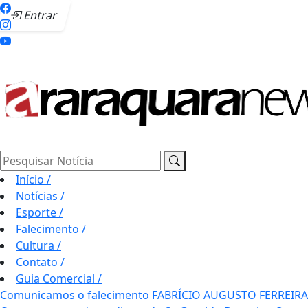
Entrar
Pesquisar Notícia
Início
/
Notícias
/
Esporte
/
Falecimento
/
Cultura
/
Contato
/
Guia Comercial
/
Comunicamos o falecimento FABRÍCIO AUGUSTO FERREIRA