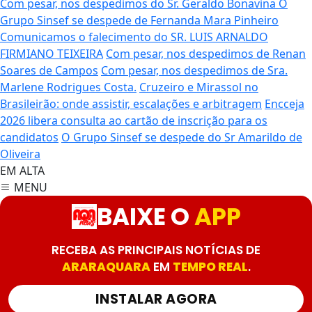
Com pesar, nos despedimos do Sr. Geraldo Bonavina
O
Grupo Sinsef se despede de Fernanda Mara Pinheiro
Comunicamos o falecimento do SR. LUIS ARNALDO
FIRMIANO TEIXEIRA
Com pesar, nos despedimos de Renan
Soares de Campos
Com pesar, nos despedimos de Sra.
Marlene Rodrigues Costa.
Cruzeiro e Mirassol no
Brasileirão: onde assistir, escalações e arbitragem
Encceja
2026 libera consulta ao cartão de inscrição para os
candidatos
O Grupo Sinsef se despede do Sr Amarildo de
Oliveira
EM ALTA
MENU
BAIXE O
APP
RECEBA AS PRINCIPAIS NOTÍCIAS DE
ARARAQUARA
EM
TEMPO REAL
.
INSTALAR AGORA