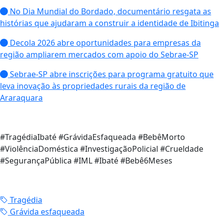
No Dia Mundial do Bordado, documentário resgata as
histórias que ajudaram a construir a identidade de Ibitinga
Decola 2026 abre oportunidades para empresas da
região ampliarem mercados com apoio do Sebrae-SP
Sebrae-SP abre inscrições para programa gratuito que
leva inovação às propriedades rurais da região de
Araraquara
#TragédiaIbaté #GrávidaEsfaqueada #BebêMorto
#ViolênciaDoméstica #InvestigaçãoPolicial #Crueldade
#SegurançaPública #IML #Ibaté #Bebê6Meses
Tragédia
Grávida esfaqueada