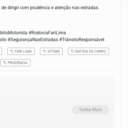
de dirigir com prudência e atenção nas estradas.
bitoMotorista #RodoviaFariLima
sito #SegurançaNasEstradas #TrânsitoResponsável
FARI LIMA
VÍTIMA
BATIDA DE CARRO
PRUDÊNCIA
Saiba Mais