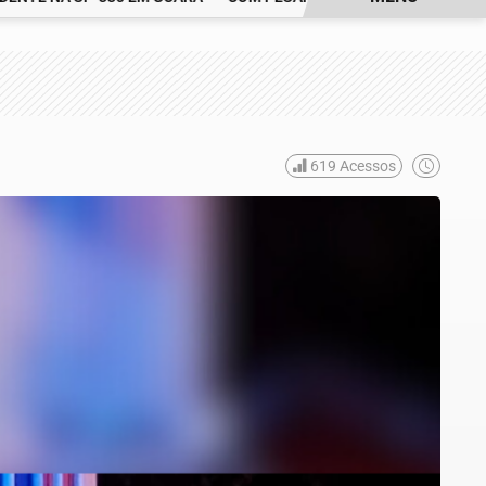
619
Acessos