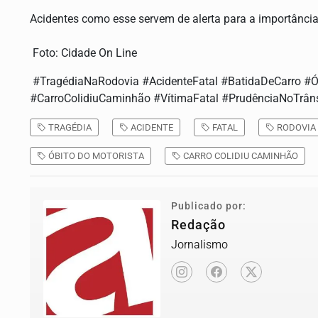
Acidentes como esse servem de alerta para a importância 
Foto: Cidade On Line
#TragédiaNaRodovia #AcidenteFatal #BatidaDeCarro #Ó
#CarroColidiuCaminhão #VítimaFatal #PrudênciaNoTrân
TRAGÉDIA
ACIDENTE
FATAL
RODOVIA
ÓBITO DO MOTORISTA
CARRO COLIDIU CAMINHÃO
Publicado por:
Redação
Jornalismo