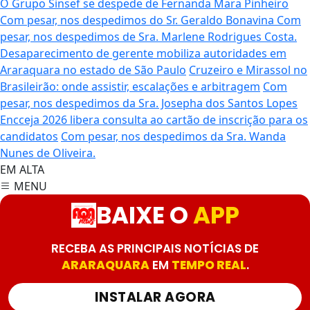
O Grupo Sinsef se despede de Fernanda Mara Pinheiro
Com pesar, nos despedimos do Sr. Geraldo Bonavina
Com
pesar, nos despedimos de Sra. Marlene Rodrigues Costa.
Desaparecimento de gerente mobiliza autoridades em
Araraquara no estado de São Paulo
Cruzeiro e Mirassol no
Brasileirão: onde assistir, escalações e arbitragem
Com
pesar, nos despedimos da Sra. Josepha dos Santos Lopes
Encceja 2026 libera consulta ao cartão de inscrição para os
candidatos
Com pesar, nos despedimos da Sra. Wanda
Nunes de Oliveira.
EM ALTA
MENU
BAIXE O
APP
RECEBA AS PRINCIPAIS NOTÍCIAS DE
ARARAQUARA
EM
TEMPO REAL
.
INSTALAR AGORA