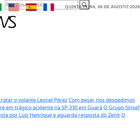
Pesquisar Notícia
QUINTA-FEIRA, 06 DE AGOSTO 2026
ratar o volante Leonel Pérez
Com pesar, nos despedimos
rre em trágico acidente na SP-330 em Guará
O Grupo Sinsef
sta por Luiz Henrique e aguarda resposta do Zenit
O