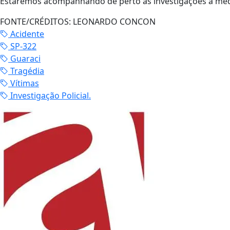
Estaremos acompanhando de perto as investigações à med
FONTE/CRÉDITOS:
LEONARDO CONCON
Acidente
SP-322
Guaraci
Tragédia
Vítimas
Investigação Policial.