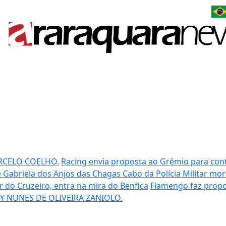
RCELO COELHO.
Racing envia proposta ao Grêmio para cont
 Gabriela dos Anjos das Chagas
Cabo da Polícia Militar mo
ar do Cruzeiro, entra na mira do Benfica
Flamengo faz propo
Y NUNES DE OLIVEIRA ZANIOLO.