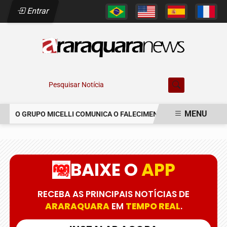
Entrar
Pesquisar Notícia
MENU
O GRUPO MICELLI COMUNICA O FALECIMENTO DO SR. MARCELO C
EM ALTA
BAIXE O
APP
RECEBA AS PRINCIPAIS NOTÍCIAS DE
ARARAQUARA
EM
TEMPO REAL
.