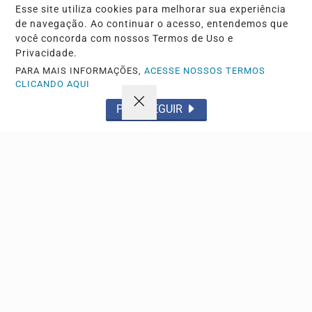
Esse site utiliza cookies para melhorar sua experiência
Procedimento ocorreu após o jornalista enfrentar um pico
de navegação. Ao continuar o acesso, entendemos que
de pressão arterial durante uma transmissão ao...
você concorda com nossos Termos de Uso e
Privacidade.
PARA MAIS INFORMAÇÕES,
ACESSE NOSSOS TERMOS
CLICANDO AQUI
PROSSEGUIR
POLICIAL
Guarda Civil Municipal realiza treinamento na
Pirâmide da Mata do Alemão em Ibaté
Espaço público terá acesso interrompido nesta sexta-feira
para capacitação operacional dos agentes de...