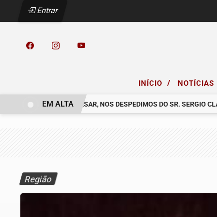
Entrar
/
INÍCIO
NOTÍCIAS
EM ALTA
 COELHO.
COM PESAR, NOS DESPEDIMOS DO SR. SERGIO CLAUDIN
Região