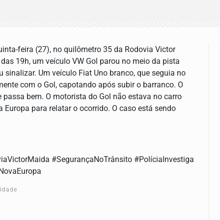
inta-feira (27), no quilômetro 35 da Rodovia Victor
 das 19h, um veículo VW Gol parou no meio da pista
sinalizar. Um veículo Fiat Uno branco, que seguia no
amente com o Gol, capotando após subir o barranco. O
 e passa bem. O motorista do Gol não estava no carro
a Europa para relatar o ocorrido. O caso está sendo
VictorMaida #SegurançaNoTrânsito #PolíciaInvestiga
#NovaEuropa
cidade