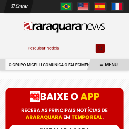
Entrar
Pesquisar Notícia
MENU
O GRUPO MICELLI COMUNICA O FALECIMENTO DO SR. MARCELO C
EM ALTA
BAIXE O
APP
RECEBA AS PRINCIPAIS NOTÍCIAS DE
ARARAQUARA
EM
TEMPO REAL
.