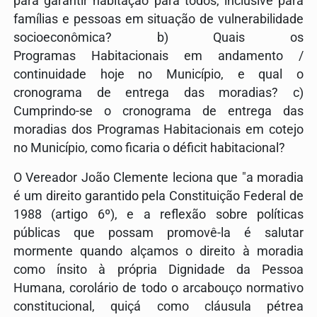
para garantir
habit
ação para todos, inclusive para
famílias e pessoas em situação de vulnerabilidade
socioeconômica? b) Quais os
Programas
Habit
acionais em andamento /
continuidade hoje no Município, e qual o
cronograma de entrega das moradias? c)
Cumprindo-se o cronograma de entrega das
moradias dos Programas
Habit
acionais em cotejo
no Município, como ficaria o déficit
habit
acional?
O Vereador João Clemente leciona que "a moradia
é um direito garantido pela Constituição Federal de
1988 (artigo 6º), e a reflexão sobre políticas
públicas que possam promovê-la é salutar
mormente quando alçamos o direito à moradia
como ínsito à própria Dignidade da Pessoa
Humana, corolário de todo o arcabouço normativo
constitucional, quiçá como cláusula pétrea