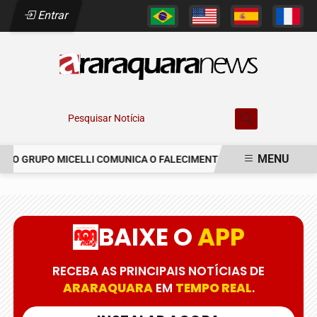
Entrar
Pesquisar Notícia
MENU
O GRUPO MICELLI COMUNICA O FALECIMENTO DO SR. MARCELO COE
EM ALTA
BAIXE O
APP
RECEBA AS PRINCIPAIS NOTÍCIAS DE
ARARAQUARA
EM
TEMPO REAL
.