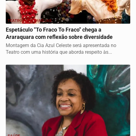
TEATRO PARA FAMÍLIAS
Espetáculo "To Fraco To Fraco" chega a
Araraquara com reflexão sobre diversidade
Montagem da Cia Azul Celeste será apresentada no
Teatro com uma história que aborda respeito às...
SAÚDE