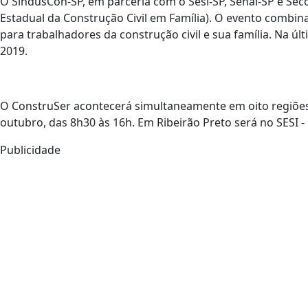
O SindusCon-SP, em parceria com o Sesi-SP, Senai-SP e Seco
Estadual da Construção Civil em Família). O evento combina 
para trabalhadores da construção civil e sua família. Na ú
2019.
O ConstruSer acontecerá simultaneamente em oito regiões 
outubro, das 8h30 às 16h. Em Ribeirão Preto será no SESI
Publicidade