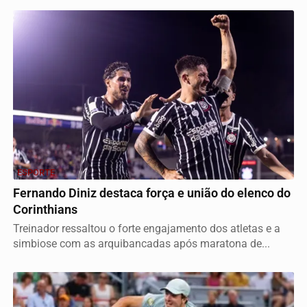
ESPORTE
Fernando Diniz destaca força e união do elenco do
Corinthians
Treinador ressaltou o forte engajamento dos atletas e a
simbiose com as arquibancadas após maratona de...