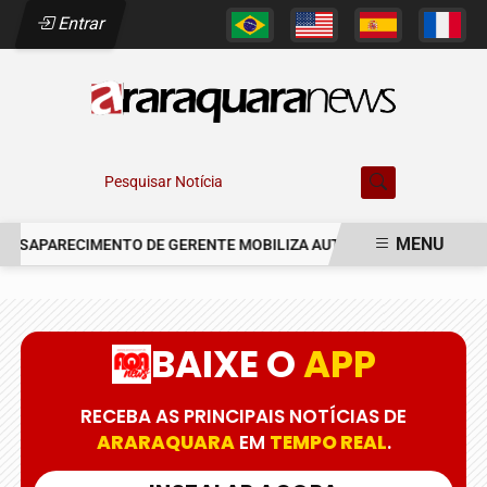
Entrar
Pesquisar Notícia
MENU
ESAPARECIMENTO DE GERENTE MOBILIZA AUTORIDADES EM ARARAQ
EM ALTA
BAIXE O
APP
RECEBA AS PRINCIPAIS NOTÍCIAS DE
ARARAQUARA
EM
TEMPO REAL
.