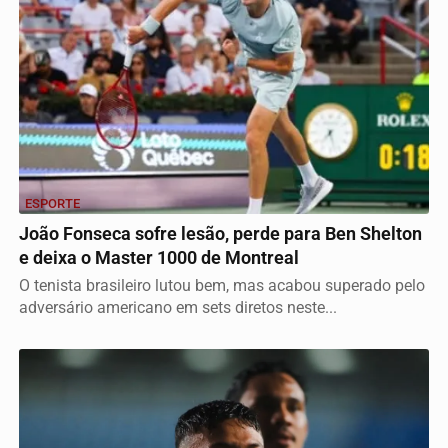
ESPORTE
João Fonseca sofre lesão, perde para Ben Shelton
e deixa o Master 1000 de Montreal
O tenista brasileiro lutou bem, mas acabou superado pelo
adversário americano em sets diretos neste...