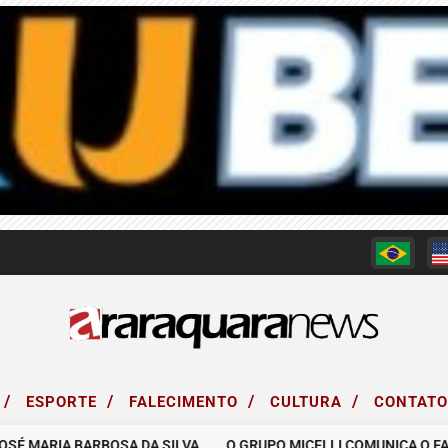
/
/
/
/
ESPORTE
FALECIMENTO
CULTURA
CONTAT
MARIA BARBOSA DA SILVA.
O GRUPO MICELLI COMUNICA O FALECIM