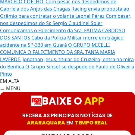
MARCELO COELHO.
Com pesar, nos despedimos de
Gabriela dos Anjos das Chagas
Racing envia proposta ao
Grêmio para contratar o volante Leonel Pérez
Com pesar,
nos despedimos do Sr. Sergio Claudinei Soler
Comunicamos o Falecimento da Sra. FATIMA CARDOSO
DOS SANTOS
Cabo da Polícia Militar morre em trágico
acidente na SP-330 em Guará
O GRUPO MICELLI
COMUNICA O FALECIMENTO DA SRA. TANIA MARIA
LAVERDE.
Jonathan Jesus, titular do Cruzeiro, entra na mira
do Benfica
O Grupo Sinsef se despede de Paulo de Oliveira
Pinto
EM ALTA
MENU
BAIXE O
APP
RECEBA AS PRINCIPAIS NOTÍCIAS DE
ARARAQUARA
EM
TEMPO REAL
.