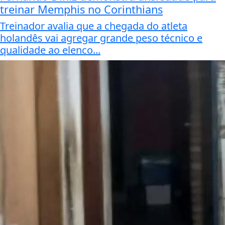
treinar Memphis no Corinthians
Treinador avalia que a chegada do atleta
holandês vai agregar grande peso técnico e
qualidade ao elenco...