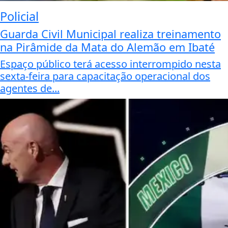
Policial
Guarda Civil Municipal realiza treinamento
na Pirâmide da Mata do Alemão em Ibaté
Espaço público terá acesso interrompido nesta
sexta-feira para capacitação operacional dos
agentes de...