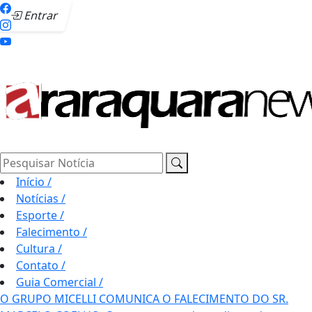
Entrar
Pesquisar Notícia
Início
/
Notícias
/
Esporte
/
Falecimento
/
Cultura
/
Contato
/
Guia Comercial
/
O GRUPO MICELLI COMUNICA O FALECIMENTO DO SR.