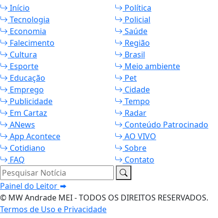
Início
Política
Tecnologia
Policial
Economia
Saúde
Falecimento
Região
Cultura
Brasil
Esporte
Meio ambiente
Educação
Pet
Emprego
Cidade
Publicidade
Tempo
Em Cartaz
Radar
ANews
Conteúdo Patrocinado
App Acontece
AO VIVO
Cotidiano
Sobre
FAQ
Contato
Pesquisar Notícia
Painel do Leitor
© MW Andrade MEI - TODOS OS DIREITOS RESERVADOS.
Termos de Uso e Privacidade