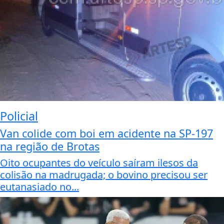
Policial
Van colide com boi em acidente na SP-197
na região de Brotas
Oito ocupantes do veículo saíram ilesos da
colisão na madrugada; o bovino precisou ser
eutanasiado no...