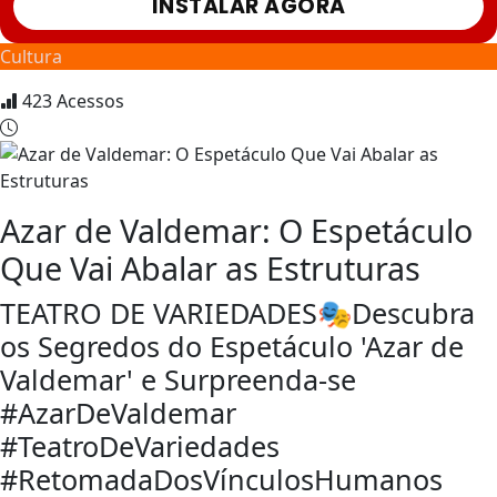
INSTALAR AGORA
Cultura
423
Acessos
Azar de Valdemar: O Espetáculo
Que Vai Abalar as Estruturas
TEATRO DE VARIEDADES🎭Descubra
os Segredos do Espetáculo 'Azar de
Valdemar' e Surpreenda-se
#AzarDeValdemar
#TeatroDeVariedades
#RetomadaDosVínculosHumanos