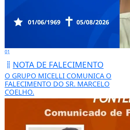
01
NOTA DE FALECIMENTO
O GRUPO MICELLI COMUNICA O
FALECIMENTO DO SR. MARCELO
COELHO.