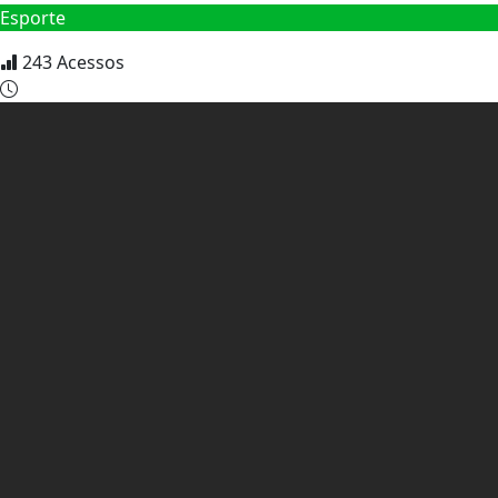
Esporte
243
Acessos