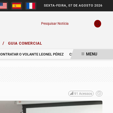
SEXTA-FEIRA, 07 DE AGOSTO 2026
Pesquisar Notícia
/
O
GUIA COMERCIAL
MENU
TRATAR O VOLANTE LEONEL PÉREZ
COMUNICAMOS O FALECIMENT
91
Acessos