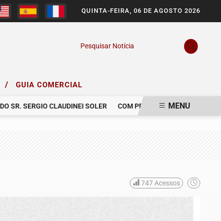
QUINTA-FEIRA, 06 DE AGOSTO 2026
Pesquisar Notícia
/
O
GUIA COMERCIAL
MENU
R. SERGIO CLAUDINEI SOLER
COM PESAR, NOS DESPEDIMOS DE 
747
Acessos