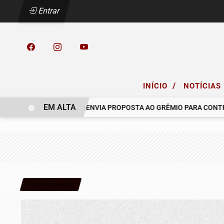
Entrar
/
INÍCIO
NOTÍCIAS
EM ALTA
O COELHO.
RACING ENVIA PROPOSTA AO GRÊMIO PARA CONTRATA
Falecimento