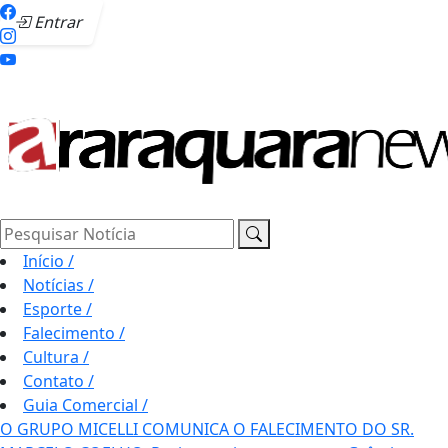
Entrar
Pesquisar Notícia
Início
/
Notícias
/
Esporte
/
Falecimento
/
Cultura
/
Contato
/
Guia Comercial
/
O GRUPO MICELLI COMUNICA O FALECIMENTO DO SR.