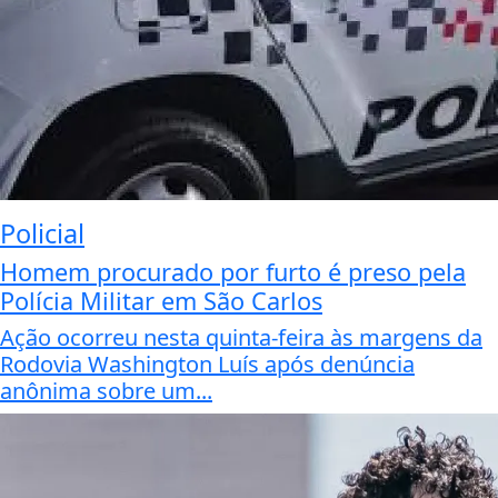
Policial
Homem procurado por furto é preso pela
Polícia Militar em São Carlos
Ação ocorreu nesta quinta-feira às margens da
Rodovia Washington Luís após denúncia
anônima sobre um...