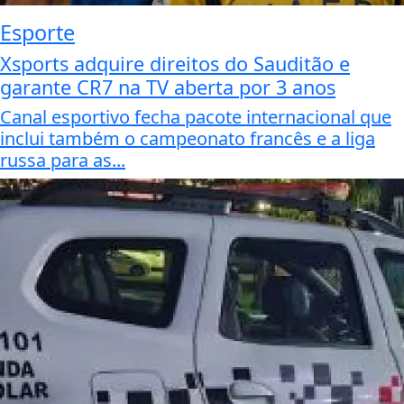
Esporte
Xsports adquire direitos do Sauditão e
garante CR7 na TV aberta por 3 anos
Canal esportivo fecha pacote internacional que
inclui também o campeonato francês e a liga
russa para as...