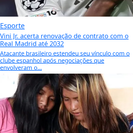
Esporte
Vini Jr. acerta renovação de contrato com o
Real Madrid até 2032
Atacante brasileiro estendeu seu vínculo com o
clube espanhol após negociações que
envolveram o...