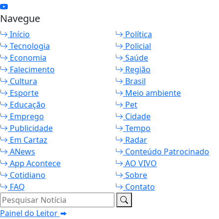
Navegue
Início
Política
Tecnologia
Policial
Economia
Saúde
Falecimento
Região
Cultura
Brasil
Esporte
Meio ambiente
Educação
Pet
Emprego
Cidade
Publicidade
Tempo
Em Cartaz
Radar
ANews
Conteúdo Patrocinado
App Acontece
AO VIVO
Cotidiano
Sobre
FAQ
Contato
Pesquisar Notícia
Painel do Leitor