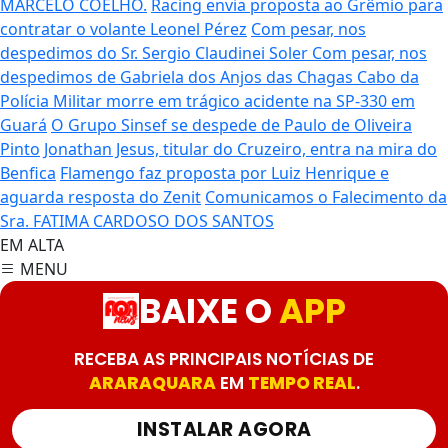
MARCELO COELHO.
Racing envia proposta ao Grêmio para
contratar o volante Leonel Pérez
Com pesar, nos
despedimos do Sr. Sergio Claudinei Soler
Com pesar, nos
despedimos de Gabriela dos Anjos das Chagas
Cabo da
Polícia Militar morre em trágico acidente na SP-330 em
Guará
O Grupo Sinsef se despede de Paulo de Oliveira
Pinto
Jonathan Jesus, titular do Cruzeiro, entra na mira do
Benfica
Flamengo faz proposta por Luiz Henrique e
aguarda resposta do Zenit
Comunicamos o Falecimento da
Sra. FATIMA CARDOSO DOS SANTOS
EM ALTA
MENU
BAIXE O
APP
RECEBA AS PRINCIPAIS NOTÍCIAS DE
ARARAQUARA
EM
TEMPO REAL
.
INSTALAR AGORA