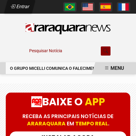
Entrar
Pesquisar Notícia
MENU
O GRUPO MICELLI COMUNICA O FALECIMENTO DO SR. MARCELO C
EM ALTA
BAIXE O
APP
RECEBA AS PRINCIPAIS NOTÍCIAS DE
ARARAQUARA
EM
TEMPO REAL
.