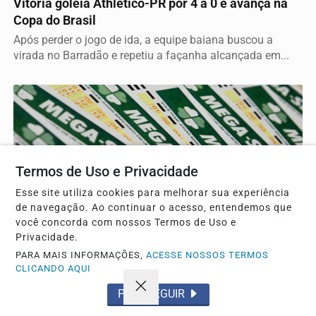
Vitória goleia Athletico-PR por 4 a 0 e avança na
Copa do Brasil
Após perder o jogo de ida, a equipe baiana buscou a
virada no Barradão e repetiu a façanha alcançada em...
Termos de Uso e Privacidade
Esse site utiliza cookies para melhorar sua experiência
de navegação. Ao continuar o acesso, entendemos que
você concorda com nossos Termos de Uso e
BRASIL
Privacidade.
Mega-Sena acumula e prêmio principal chega a
PARA MAIS INFORMAÇÕES,
ACESSE NOSSOS TERMOS
R$ 165 milhões
CLICANDO AQUI
Nenhum apostador cravou as seis dezenas do concurso e
PROSSEGUIR
a bolha aumentou para o próximo sorteio da loteria