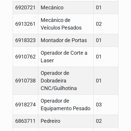
6920721
Mecânico
01
Mecânico de
6913261
02
Veículos Pesados
6918323
Montador de Portas
01
Operador de Corte a
6910762
01
Laser
Operador de
6910738
Dobradeira
01
CNC/Guilhotina
Operador de
6918274
03
Equipamento Pesado
6863711
Pedreiro
02