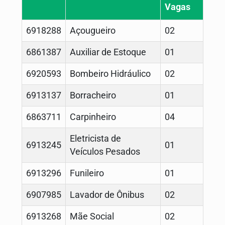
Vagas
6918288
Açougueiro
02
6861387
Auxiliar de Estoque
01
6920593
Bombeiro Hidráulico
02
6913137
Borracheiro
01
6863711
Carpinheiro
04
Eletricista de
6913245
01
Veículos Pesados
6913296
Funileiro
01
6907985
Lavador de Ônibus
02
6913268
Mãe Social
02