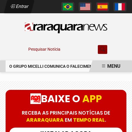
Entrar
Pesquisar Notícia
MENU
O GRUPO MICELLI COMUNICA O FALECIMENTO DO SR. MARCELO C
EM ALTA
BAIXE O
APP
RECEBA AS PRINCIPAIS NOTÍCIAS DE
ARARAQUARA
EM
TEMPO REAL
.