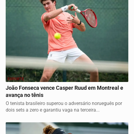
ESPORTE
João Fonseca vence Casper Ruud em Montreal e
avança no tênis
O tenista brasileiro superou o adversário norueguês por
dois sets a zero e garantiu vaga na terceira...