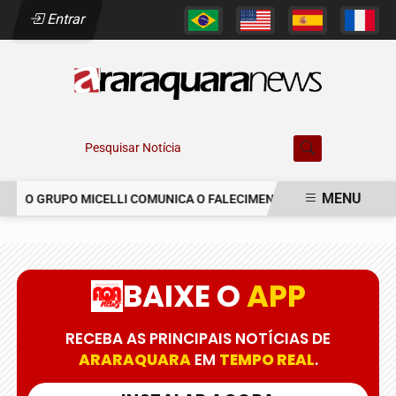
Entrar
Pesquisar Notícia
MENU
O GRUPO MICELLI COMUNICA O FALECIMENTO DO SR. MARCELO C
EM ALTA
BAIXE O
APP
RECEBA AS PRINCIPAIS NOTÍCIAS DE
ARARAQUARA
EM
TEMPO REAL
.