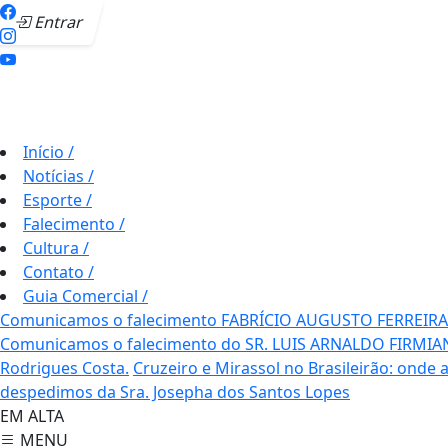
Entrar
Início
/
Notícias
/
Esporte
/
Falecimento
/
Cultura
/
Contato
/
Guia Comercial
/
Comunicamos o falecimento FABRÍCIO AUGUSTO FERREIRA
Comunicamos o falecimento do SR. LUIS ARNALDO FIRMIA
Rodrigues Costa.
Cruzeiro e Mirassol no Brasileirão: onde a
despedimos da Sra. Josepha dos Santos Lopes
EM ALTA
MENU