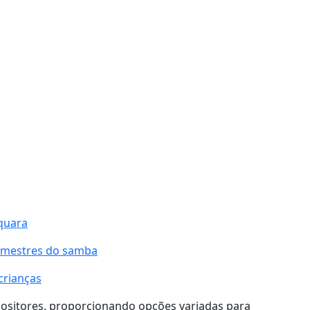
quara
 mestres do samba
crianças
ositores, proporcionando opções variadas para