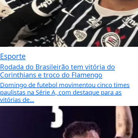
Esporte
Rodada do Brasileirão tem vitória do
Corinthians e troco do Flamengo
Domingo de futebol movimentou cinco times
paulistas na Série A, com destaque para as
vitórias de...