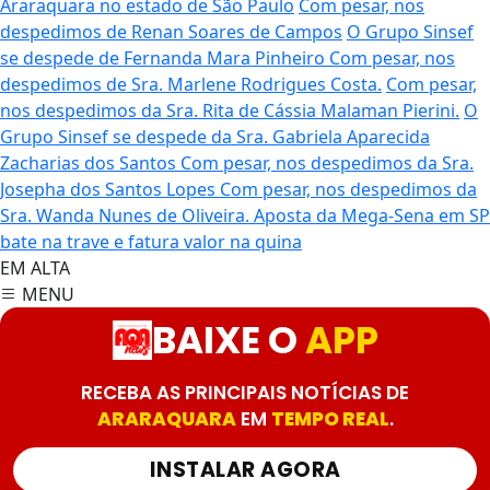
Araraquara no estado de São Paulo
Com pesar, nos
despedimos de Renan Soares de Campos
O Grupo Sinsef
se despede de Fernanda Mara Pinheiro
Com pesar, nos
despedimos de Sra. Marlene Rodrigues Costa.
Com pesar,
nos despedimos da Sra. Rita de Cássia Malaman Pierini.
O
Grupo Sinsef se despede da Sra. Gabriela Aparecida
Zacharias dos Santos
Com pesar, nos despedimos da Sra.
Josepha dos Santos Lopes
Com pesar, nos despedimos da
Sra. Wanda Nunes de Oliveira.
Aposta da Mega-Sena em SP
bate na trave e fatura valor na quina
EM ALTA
MENU
BAIXE O
APP
RECEBA AS PRINCIPAIS NOTÍCIAS DE
ARARAQUARA
EM
TEMPO REAL
.
INSTALAR AGORA