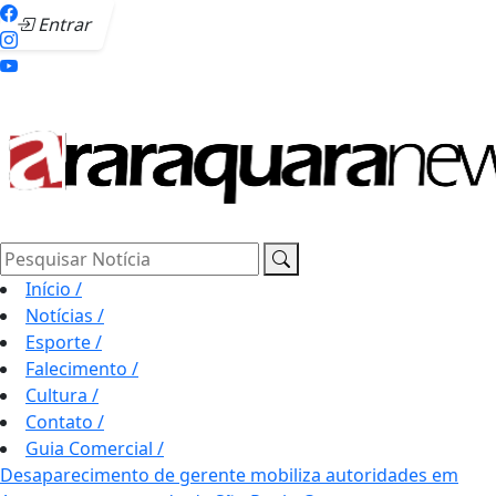
Entrar
Pesquisar Notícia
Início
/
Notícias
/
Esporte
/
Falecimento
/
Cultura
/
Contato
/
Guia Comercial
/
Desaparecimento de gerente mobiliza autoridades em