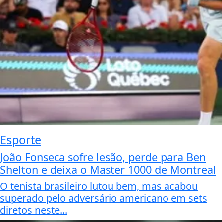
Esporte
João Fonseca sofre lesão, perde para Ben
Shelton e deixa o Master 1000 de Montreal
O tenista brasileiro lutou bem, mas acabou
superado pelo adversário americano em sets
diretos neste...