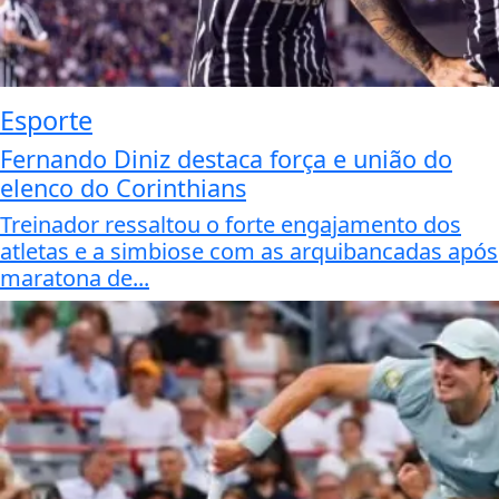
Esporte
Fernando Diniz destaca força e união do
elenco do Corinthians
Treinador ressaltou o forte engajamento dos
atletas e a simbiose com as arquibancadas após
maratona de...