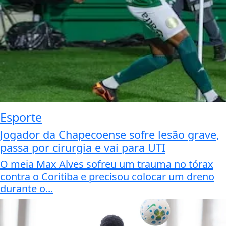
Esporte
Jogador da Chapecoense sofre lesão grave,
passa por cirurgia e vai para UTI
O meia Max Alves sofreu um trauma no tórax
contra o Coritiba e precisou colocar um dreno
durante o...