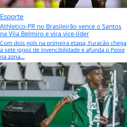
Esporte
Athletico-PR no Brasileirão vence o Santos
na Vila Belmiro e vira vice-líder
Com dois gols na primeira etapa, Furacão chega
a sete jogos de invencibilidade e afunda o Peixe
na zona...