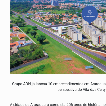
Grupo ADN já lançou 10 empreendimentos em Araraquar
perspectiva do Vila das Cereje
A cidade de Araraquara completa 206 anos de história nes