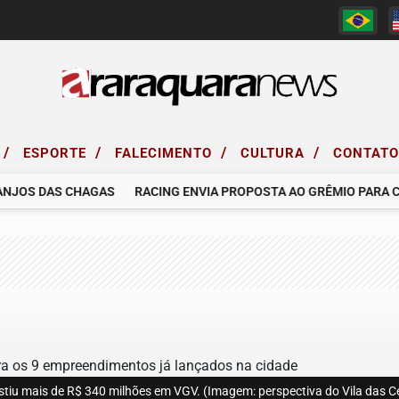
/
/
/
/
ESPORTE
FALECIMENTO
CULTURA
CONTAT
OS DAS CHAGAS
RACING ENVIA PROPOSTA AO GRÊMIO PARA CON
u mais de R$ 340 milhões em VGV. (Imagem: perspectiva do Vila das Cerej