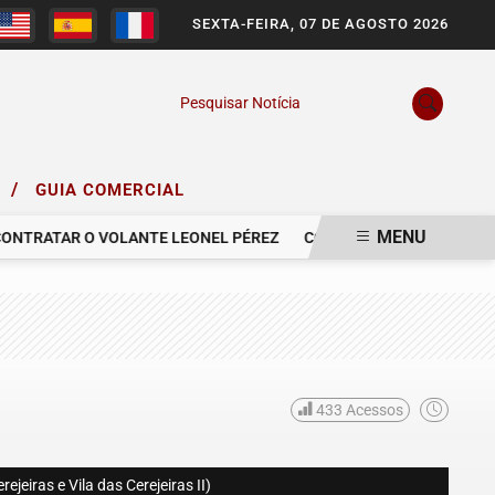
SEXTA-FEIRA, 07 DE AGOSTO 2026
Pesquisar Notícia
/
O
GUIA COMERCIAL
MENU
TRATAR O VOLANTE LEONEL PÉREZ
COMUNICAMOS O FALECIMENT
433
Acessos
eiras e Vila das Cerejeiras II)