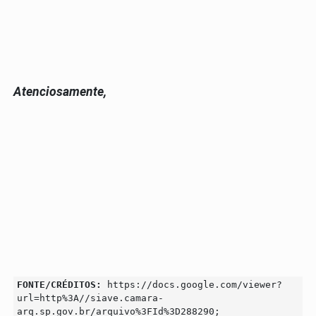
Atenciosamente,
FONTE/CRÉDITOS:
https://docs.google.com/viewer?
url=http%3A//siave.camara-
arq.sp.gov.br/arquivo%3FId%3D288290;