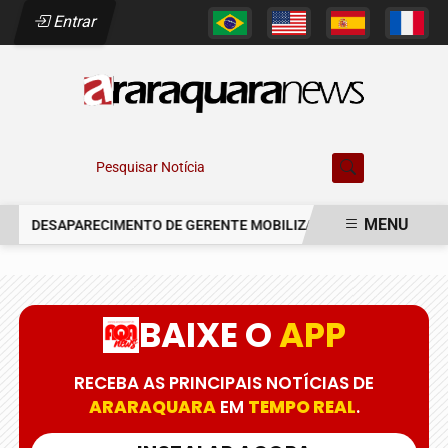
Entrar
Pesquisar Notícia
MENU
DESAPARECIMENTO DE GERENTE MOBILIZA AUTORIDADES EM AR
EM ALTA
BAIXE O
APP
RECEBA AS PRINCIPAIS NOTÍCIAS DE
ARARAQUARA
EM
TEMPO REAL
.