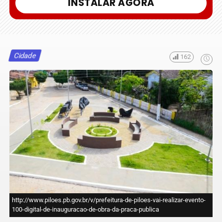
INSTALAR AGORA
Cidade
162
http://www.piloes.pb.gov.br/v/prefeitura-de-piloes-vai-realizar-evento-
100-digital-de-inauguracao-de-obra-da-praca-publica