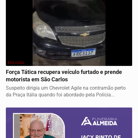
POLICIAL
Força Tática recupera veículo furtado e prende
motorista em São Carlos
Suspeito dirigia um Chevrolet Agile na contramão perto
da Praça Itália quando foi abordado pela Polícia...