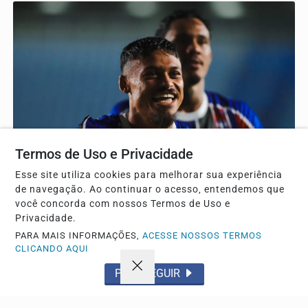
Termos de Uso e Privacidade
Esse site utiliza cookies para melhorar sua experiência
de navegação. Ao continuar o acesso, entendemos que
ESPORTE
você concorda com nossos Termos de Uso e
Maranhão bate o Brusque por 2 a 1 e ganha fôlego
Privacidade.
na Série C
PARA MAIS INFORMAÇÕES,
ACESSE NOSSOS TERMOS
CLICANDO AQUI
Equipe maranhense marca em ambos os tempos,
distancia-se da zona de rebaixamento e tira o adversário...
PROSSEGUIR