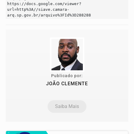
https://docs.google.com/viewer?
url=http%3A//siave.camara-
arq.sp.gov.br/arquivo%3FId%3D288288
Publicado por:
JOÃO CLEMENTE
Saiba Mais