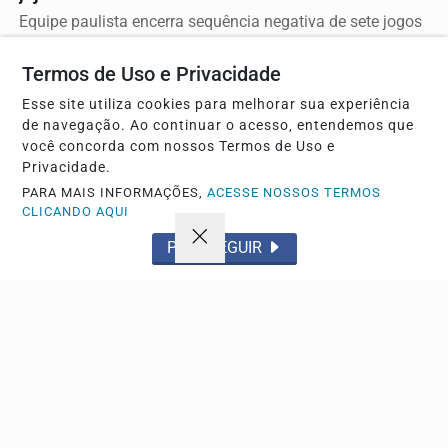
Equipe paulista encerra sequência negativa de sete jogos
sem vencer e volta a sonhar com vaga na próxima...
Termos de Uso e Privacidade
Esse site utiliza cookies para melhorar sua experiência
de navegação. Ao continuar o acesso, entendemos que
você concorda com nossos Termos de Uso e
Privacidade.
PARA MAIS INFORMAÇÕES,
ACESSE NOSSOS TERMOS
CLICANDO AQUI
PROSSEGUIR
NOTA DE FALECIMENTO
O Grupo Sinsef se despede da Sra. Luciana
Aparecida Paulino Rodrigues
Com pesar o Grupo Sinsef comunica o falecimento