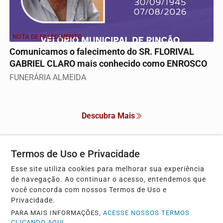
NOTA DE FALECIMENTO
Comunicamos o falecimento do SR. FLORIVAL
GABRIEL CLARO mais conhecido como ENROSCO
FUNERÁRIA ALMEIDA
Descubra Mais
Termos de Uso e Privacidade
Não possui uma conta?
Esse site utiliza cookies para melhorar sua experiência
de navegação. Ao continuar o acesso, entendemos que
Você pode anunciar produtos e muito mais!
você concorda com nossos Termos de Uso e
Privacidade.
PARA MAIS INFORMAÇÕES,
ACESSE NOSSOS TERMOS
CRIAR MINHA CONTA
CLICANDO AQUI