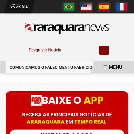
Entrar
Pesquisar Notícia
MENU
COMUNICAMOS O FALECIMENTO FABRÍCIO AUGUSTO FERREIRA
EM ALTA
BAIXE O
APP
RECEBA AS PRINCIPAIS NOTÍCIAS DE
ARARAQUARA
EM
TEMPO REAL
.