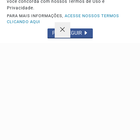
você concorda com nossos Termos de Uso e
Privacidade.
PARA MAIS INFORMAÇÕES,
ACESSE NOSSOS TERMOS
CLICANDO AQUI
Não possui uma conta?
PROSSEGUIR
Você pode anunciar produtos e muito mais!
CRIAR MINHA CONTA
Navegue