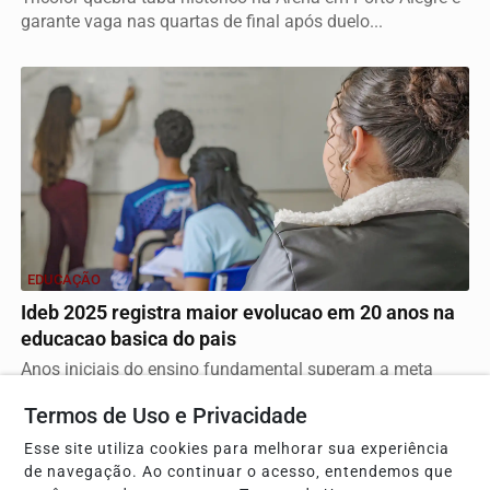
garante vaga nas quartas de final após duelo...
EDUCAÇÃO
Ideb 2025 registra maior evolucao em 20 anos na
educacao basica do pais
Anos iniciais do ensino fundamental superam a meta
estabelecida, enquanto o ensino médio segue como o...
Termos de Uso e Privacidade
Esse site utiliza cookies para melhorar sua experiência
de navegação. Ao continuar o acesso, entendemos que
Descubra Mais