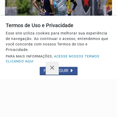
Termos de Uso e Privacidade
Esse site utiliza cookies para melhorar sua experiência
de navegação. Ao continuar o acesso, entendemos que
você concorda com nossos Termos de Uso e
Privacidade.
ESPORTE
PARA MAIS INFORMAÇÕES,
ACESSE NOSSOS TERMOS
Cristian de Souza reencontra Botafogo-PB após
CLICANDO AQUI
demissão surpreendente
PROSSEGUIR
Treinador comanda o Santa Cruz neste sábado no estádio
Almeidão, em João Pessoa, buscando subir na...
Descubra Mais