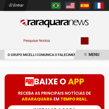
Entrar
Pesquisar Notícia
MENU
O GRUPO MICELLI COMUNICA O FALECIMENTO DO SR. MARCELO C
EM ALTA
BAIXE O
APP
RECEBA AS PRINCIPAIS NOTÍCIAS DE
ARARAQUARA
EM
TEMPO REAL
.