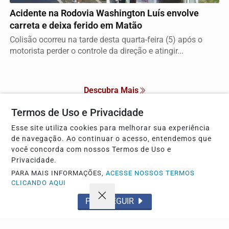
Acidente na Rodovia Washington Luís envolve
carreta e deixa ferido em Matão
Colisão ocorreu na tarde desta quarta-feira (5) após o
motorista perder o controle da direção e atingir...
Descubra Mais
Termos de Uso e Privacidade
Esse site utiliza cookies para melhorar sua experiência
de navegação. Ao continuar o acesso, entendemos que
Não possui uma conta?
você concorda com nossos Termos de Uso e
Privacidade.
Você pode anunciar produtos e muito mais!
PARA MAIS INFORMAÇÕES,
ACESSE NOSSOS TERMOS
CLICANDO AQUI
CRIAR MINHA CONTA
PROSSEGUIR