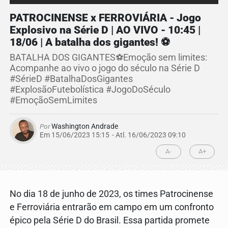
PATROCINENSE x FERROVIÁRIA - Jogo
Explosivo na Série D | AO VIVO - 10:45 |
18/06 | A batalha dos gigantes! ⚽️
BATALHA DOS GIGANTES⚽️Emoção sem limites:
Acompanhe ao vivo o jogo do século na Série D
#SérieD #BatalhaDosGigantes
#ExplosãoFutebolística #JogoDoSéculo
#EmoçãoSemLimites
Por
Washington Andrade
Em 15/06/2023 15:15
- Atl.
16/06/2023 09:10
A-
A+
No dia 18 de junho de 2023, os times Patrocinense
e Ferroviária entrarão em campo em um confronto
épico pela Série D do Brasil. Essa partida promete