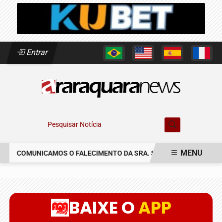
Entrar
Pesquisar Notícia
MENU
COMUNICAMOS O FALECIMENTO DA SRA. SUSETE SILVIA DELASC
EM ALTA
BAIXE O
APP