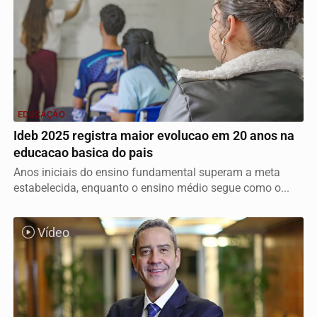
EDUCAÇÃO
Ideb 2025 registra maior evolucao em 20 anos na
educacao basica do pais
Anos iniciais do ensino fundamental superam a meta
estabelecida, enquanto o ensino médio segue como o...
Vídeo