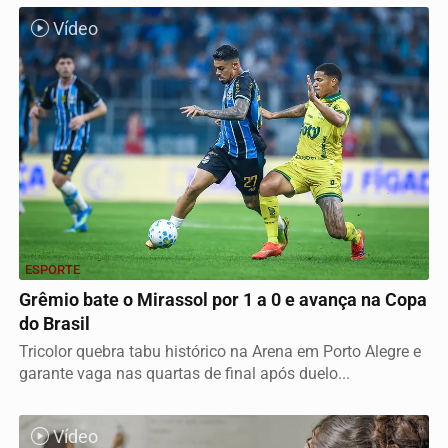
Vídeo
ESPORTE
Grêmio bate o Mirassol por 1 a 0 e avança na Copa
do Brasil
Tricolor quebra tabu histórico na Arena em Porto Alegre e
garante vaga nas quartas de final após duelo...
Vídeo