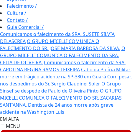
Falecimento
/
Cultura
/
Contato
/
Guia Comercial
/
Comunicamos o falecimento da SRA. SUSETE SILVIA
DELASCREA
O GRUPO MICELLI COMUNICA O
FALECIMENTO DO SR. JOSÉ MARIA BARBOSA DA SILVA.
O
GRUPO MICELLI COMUNICA O FALECIMENTO DA SRA.
CELIA DE OLIVEIRA.
Comunicamos o falecimento da SRA.
CAROLINA REGINA RAMOS TEIXEIRA
Cabo da Polícia Militar
morre em trágico acidente na SP-330 em Guará
Com pesar,
nos despedimos do Sr. Sergio Claudinei Soler
O Grupo
Sinsef se despede de Paulo de Oliveira Pinto
O GRUPO
MICELLI COMUNICA O FALECIMENTO DO SR. ZACARIAS
SANT'ANNA.
Dentista de 24 anos morre após grave
acidente na Washington Luís
EM ALTA
MENU