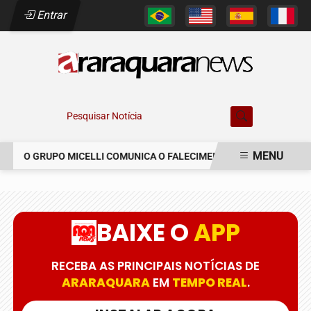
Entrar
Pesquisar Notícia
MENU
O GRUPO MICELLI COMUNICA O FALECIMENTO DO SR. MARCELO 
EM ALTA
BAIXE O
APP
RECEBA AS PRINCIPAIS NOTÍCIAS DE
ARARAQUARA
EM
TEMPO REAL
.