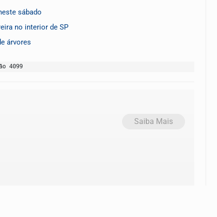
 neste sábado
ira no interior de SP
de árvores
ão 4099
Saiba Mais