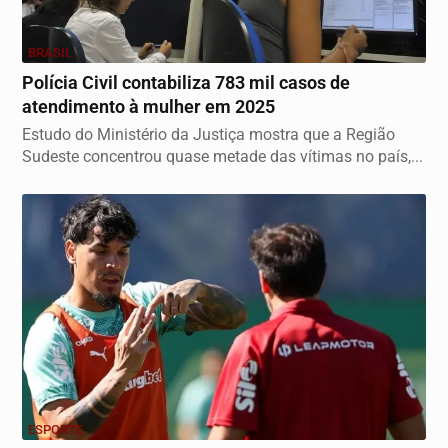
BRASIL
Polícia Civil contabiliza 783 mil casos de
atendimento à mulher em 2025
Estudo do Ministério da Justiça mostra que a Região
Sudeste concentrou quase metade das vítimas no país,...
ESPORTE