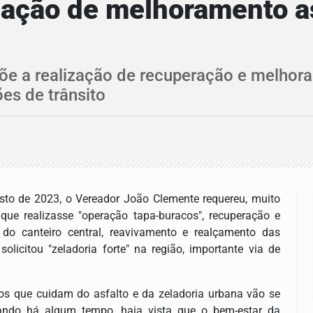
cação de melhoramento as
e a realização de recuperação e melhoram
ões de trânsito
sto de 2023, o Vereador João Clemente requereu, muito
 que realizasse "operação tapa-buracos", recuperação e
e do canteiro central, reavivamento e realçamento das
 solicitou "zeladoria forte" na região, importante via de
rios que cuidam do asfalto e da zeladoria urbana vão se
citando há algum tempo, haja vista que o bem-estar da