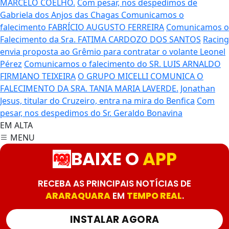
MARCELO COELHO.
Com pesar, nos despedimos de
Gabriela dos Anjos das Chagas
Comunicamos o
falecimento FABRÍCIO AUGUSTO FERREIRA
Comunicamos o
Falecimento da Sra. FATIMA CARDOZO DOS SANTOS
Racing
envia proposta ao Grêmio para contratar o volante Leonel
Pérez
Comunicamos o falecimento do SR. LUIS ARNALDO
FIRMIANO TEIXEIRA
O GRUPO MICELLI COMUNICA O
FALECIMENTO DA SRA. TANIA MARIA LAVERDE.
Jonathan
Jesus, titular do Cruzeiro, entra na mira do Benfica
Com
pesar, nos despedimos do Sr. Geraldo Bonavina
EM ALTA
MENU
BAIXE O
APP
RECEBA AS PRINCIPAIS NOTÍCIAS DE
ARARAQUARA
EM
TEMPO REAL
.
INSTALAR AGORA