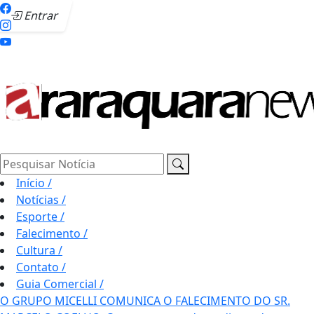
Entrar
Pesquisar Notícia
Início
/
Notícias
/
Esporte
/
Falecimento
/
Cultura
/
Contato
/
Guia Comercial
/
O GRUPO MICELLI COMUNICA O FALECIMENTO DO SR.