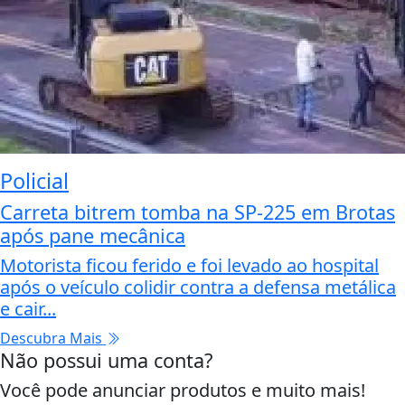
Policial
Carreta bitrem tomba na SP-225 em Brotas
após pane mecânica
Motorista ficou ferido e foi levado ao hospital
após o veículo colidir contra a defensa metálica
e cair...
Descubra Mais
Não possui uma conta?
Você pode anunciar produtos e muito mais!