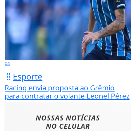
04
Esporte
Racing envia proposta ao Grêmio
para contratar o volante Leonel Pérez
NOSSAS NOTÍCIAS
NO CELULAR