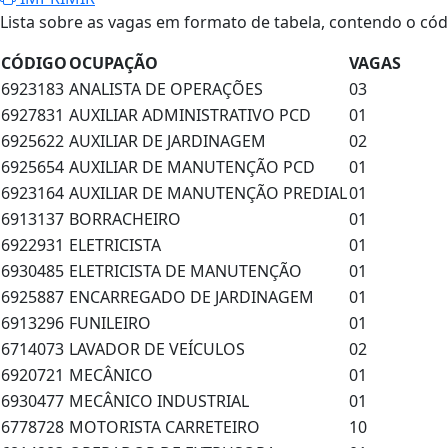
Lista sobre as vagas em formato de tabela, contendo o có
CÓDIGO
OCUPAÇÃO
VAGAS
6923183
ANALISTA DE OPERAÇÕES
03
6927831
AUXILIAR ADMINISTRATIVO PCD
01
6925622
AUXILIAR DE JARDINAGEM
02
6925654
AUXILIAR DE MANUTENÇÃO PCD
01
6923164
AUXILIAR DE MANUTENÇÃO PREDIAL
01
6913137
BORRACHEIRO
01
6922931
ELETRICISTA
01
6930485
ELETRICISTA DE MANUTENÇÃO
01
6925887
ENCARREGADO DE JARDINAGEM
01
6913296
FUNILEIRO
01
6714073
LAVADOR DE VEÍCULOS
02
6920721
MECÂNICO
01
6930477
MECÂNICO INDUSTRIAL
01
6778728
MOTORISTA CARRETEIRO
10