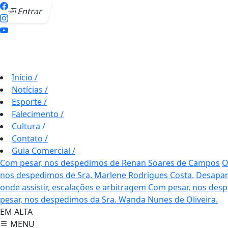
Entrar
Início
/
Notícias
/
Esporte
/
Falecimento
/
Cultura
/
Contato
/
Guia Comercial
/
Com pesar, nos despedimos de Renan Soares de Campos
O
nos despedimos de Sra. Marlene Rodrigues Costa.
Desapar
onde assistir, escalações e arbitragem
Com pesar, nos desp
pesar, nos despedimos da Sra. Wanda Nunes de Oliveira.
EM ALTA
MENU