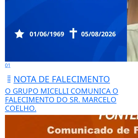
01
NOTA DE FALECIMENTO
O GRUPO MICELLI COMUNICA O
FALECIMENTO DO SR. MARCELO
COELHO.