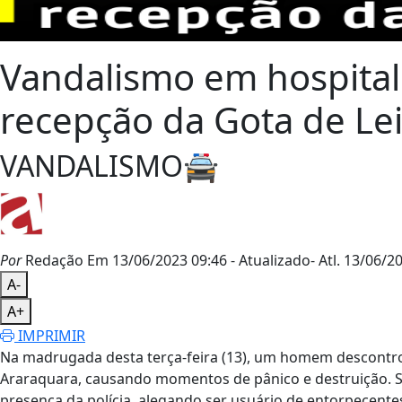
Vandalismo em hospital
recepção da Gota de Lei
VANDALISMO🚔
Por
Redação
Em 13/06/2023 09:46
- Atualizado
- Atl.
13/06/20
A-
A+
IMPRIMIR
Na madrugada desta terça-feira (13), um homem descontro
Araraquara, causando momentos de pânico e destruição. Se
presença da polícia, alegando ser usuário de entorpecente