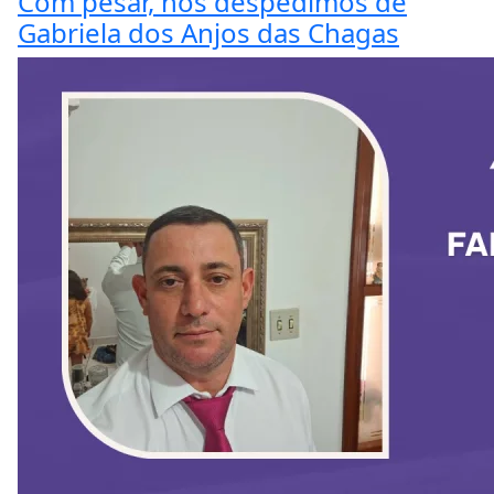
Com pesar, nos despedimos de
Gabriela dos Anjos das Chagas