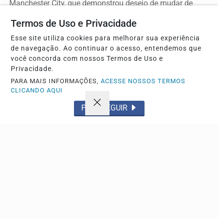
Manchester City, que demonstrou desejo de mudar de
clube no...
Termos de Uso e Privacidade
Esse site utiliza cookies para melhorar sua experiência
de navegação. Ao continuar o acesso, entendemos que
Descubra Mais
você concorda com nossos Termos de Uso e
Privacidade.
PARA MAIS INFORMAÇÕES,
ACESSE NOSSOS TERMOS
CLICANDO AQUI
Não possui uma conta?
PROSSEGUIR
Você pode anunciar produtos e muito mais!
CRIAR MINHA CONTA