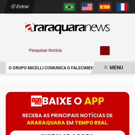
Entrar
Pesquisar Notícia
MENU
O GRUPO MICELLI COMUNICA O FALECIMENTO DO SR. MARCELO C
EM ALTA
BAIXE O
APP
RECEBA AS PRINCIPAIS NOTÍCIAS DE
ARARAQUARA
EM
TEMPO REAL
.