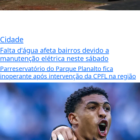
Cidade
Falta d'água afeta bairros devido a
manutenção elétrica neste sábado
Parreservatório do Parque Planalto fica
inoperante após intervenção da CPFL na região