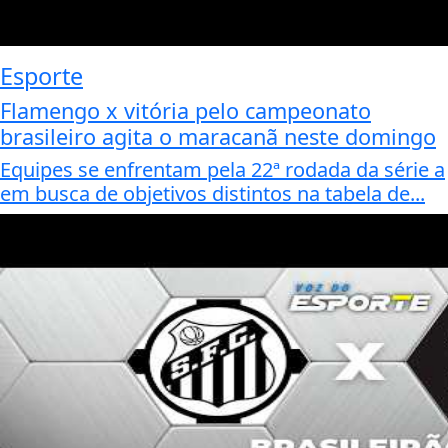
Esporte
Flamengo x vitória pelo campeonato
brasileiro agita o maracanã neste domingo
Equipes se enfrentam pela 22ª rodada da série a
em busca de objetivos distintos na tabela de...