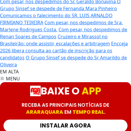
Com pesar, nos despedimos do Sr. Geraldo Bonavina
O
Grupo Sinsef se despede de Fernanda Mara Pinheiro
Comunicamos o falecimento do SR. LUIS ARNALDO
FIRMIANO TEIXEIRA
Com pesar, nos despedimos de Sra.
Marlene Rodrigues Costa.
Com pesar, nos despedimos de
Renan Soares de Campos
Cruzeiro e Mirassol no
Brasileirão: onde assistir, escalações e arbitragem
Encceja
2026 libera consulta ao cartão de inscrição para os
candidatos
O Grupo Sinsef se despede do Sr Amarildo de
Oliveira
EM ALTA
MENU
BAIXE O
APP
RECEBA AS PRINCIPAIS NOTÍCIAS DE
ARARAQUARA
EM
TEMPO REAL
.
INSTALAR AGORA