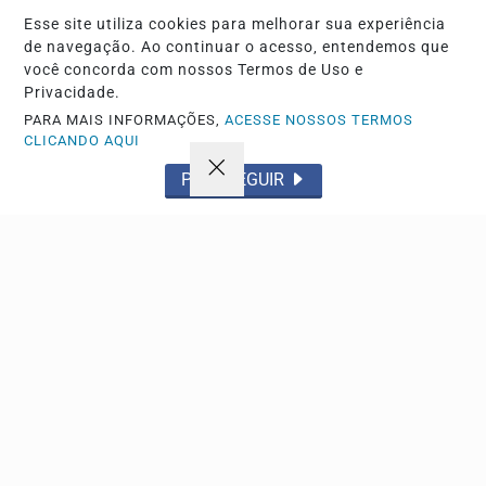
Esse site utiliza cookies para melhorar sua experiência
ESPORTE
de navegação. Ao continuar o acesso, entendemos que
Flamengo x vitória pelo campeonato brasileiro
você concorda com nossos Termos de Uso e
agita o maracanã neste domingo
Privacidade.
Equipes se enfrentam pela 22ª rodada da série a em
PARA MAIS INFORMAÇÕES,
ACESSE NOSSOS TERMOS
busca de objetivos distintos na tabela de...
CLICANDO AQUI
PROSSEGUIR