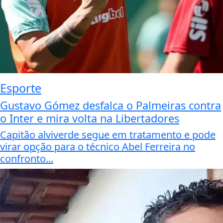
Esporte
Gustavo Gómez desfalca o Palmeiras contra
o Inter e mira volta na Libertadores
Capitão alviverde segue em tratamento e pode
virar opção para o técnico Abel Ferreira no
confronto...