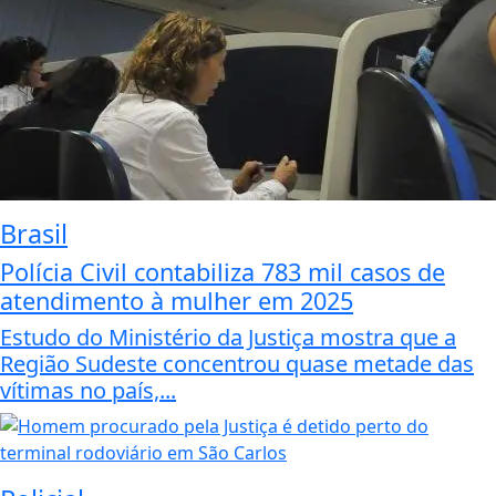
Brasil
Polícia Civil contabiliza 783 mil casos de
atendimento à mulher em 2025
Estudo do Ministério da Justiça mostra que a
Região Sudeste concentrou quase metade das
vítimas no país,...