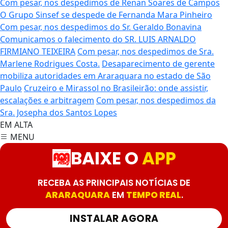
Com pesar, nos despedimos de Renan Soares de Campos
O Grupo Sinsef se despede de Fernanda Mara Pinheiro
Com pesar, nos despedimos do Sr. Geraldo Bonavina
Comunicamos o falecimento do SR. LUIS ARNALDO
FIRMIANO TEIXEIRA
Com pesar, nos despedimos de Sra.
Marlene Rodrigues Costa.
Desaparecimento de gerente
mobiliza autoridades em Araraquara no estado de São
Paulo
Cruzeiro e Mirassol no Brasileirão: onde assistir,
escalações e arbitragem
Com pesar, nos despedimos da
Sra. Josepha dos Santos Lopes
EM ALTA
MENU
BAIXE O
APP
RECEBA AS PRINCIPAIS NOTÍCIAS DE
ARARAQUARA
EM
TEMPO REAL
.
INSTALAR AGORA