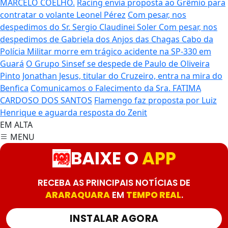
MARCELO COELHO.
Racing envia proposta ao Grêmio para
contratar o volante Leonel Pérez
Com pesar, nos
despedimos do Sr. Sergio Claudinei Soler
Com pesar, nos
despedimos de Gabriela dos Anjos das Chagas
Cabo da
Polícia Militar morre em trágico acidente na SP-330 em
Guará
O Grupo Sinsef se despede de Paulo de Oliveira
Pinto
Jonathan Jesus, titular do Cruzeiro, entra na mira do
Benfica
Comunicamos o Falecimento da Sra. FATIMA
CARDOSO DOS SANTOS
Flamengo faz proposta por Luiz
Henrique e aguarda resposta do Zenit
EM ALTA
MENU
BAIXE O
APP
RECEBA AS PRINCIPAIS NOTÍCIAS DE
ARARAQUARA
EM
TEMPO REAL
.
INSTALAR AGORA