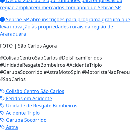
Decola 2026 abre oportunidades para empresas da
região ampliarem mercados com apoio do Sebrae-SP
Sebrae-SP abre inscrições para programa gratuito que
leva inovação às propriedades rurais da região de
Araraquara
FOTO | São Carlos Agora
#ColisaoCentroSaoCarlos #DoisFicamFeridos
#UnidadeResgateBombeiros #AcidenteTriplo
#GarupaSocorrido #AstraMotoSpin #MotoristaNaoFreou
#SaoCarlos
Colisão Centro São Carlos
Feridos em Acidente
Unidade de Resgate Bombeiros
Acidente Triplo
Garupa Socorrido
Astra