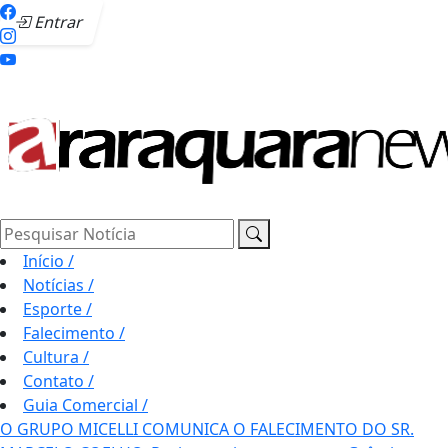
Entrar
Pesquisar Notícia
Início
/
Notícias
/
Esporte
/
Falecimento
/
Cultura
/
Contato
/
Guia Comercial
/
O GRUPO MICELLI COMUNICA O FALECIMENTO DO SR.