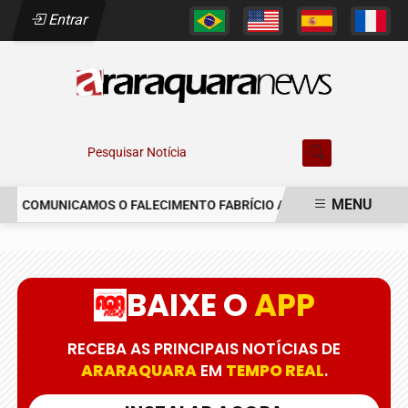
Entrar
Pesquisar Notícia
MENU
COMUNICAMOS O FALECIMENTO FABRÍCIO AUGUSTO FERREIRA
EM ALTA
BAIXE O
APP
RECEBA AS PRINCIPAIS NOTÍCIAS DE
ARARAQUARA
EM
TEMPO REAL
.