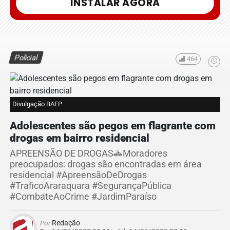
INSTALAR AGORA
Policial
464
Divulgação BAEP
Adolescentes são pegos em flagrante com
drogas em bairro residencial
APREENSÃO DE DROGAS🚓Moradores
preocupados: drogas são encontradas em área
residencial #ApreensãoDeDrogas
#TraficoAraraquara #SegurançaPública
#CombateAoCrime #JardimParaíso
Por
Redação