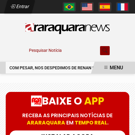
Entrar
Pesquisar Notícia
MENU
COM PESAR, NOS DESPEDIMOS DE RENAN SOARES DE CAMPOS
EM ALTA
BAIXE O
APP
RECEBA AS PRINCIPAIS NOTÍCIAS DE
ARARAQUARA
EM
TEMPO REAL
.