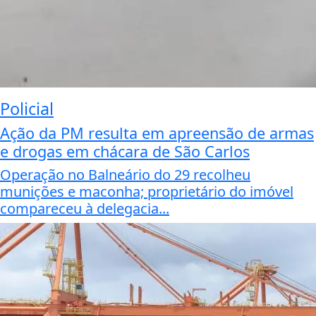
Policial
Ação da PM resulta em apreensão de armas
e drogas em chácara de São Carlos
Operação no Balneário do 29 recolheu
munições e maconha; proprietário do imóvel
compareceu à delegacia...