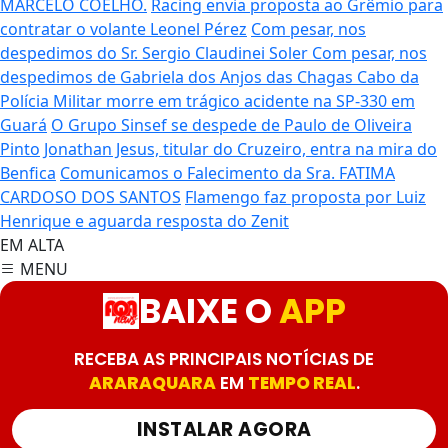
MARCELO COELHO.
Racing envia proposta ao Grêmio para
contratar o volante Leonel Pérez
Com pesar, nos
despedimos do Sr. Sergio Claudinei Soler
Com pesar, nos
despedimos de Gabriela dos Anjos das Chagas
Cabo da
Polícia Militar morre em trágico acidente na SP-330 em
Guará
O Grupo Sinsef se despede de Paulo de Oliveira
Pinto
Jonathan Jesus, titular do Cruzeiro, entra na mira do
Benfica
Comunicamos o Falecimento da Sra. FATIMA
CARDOSO DOS SANTOS
Flamengo faz proposta por Luiz
Henrique e aguarda resposta do Zenit
EM ALTA
MENU
BAIXE O
APP
RECEBA AS PRINCIPAIS NOTÍCIAS DE
ARARAQUARA
EM
TEMPO REAL
.
INSTALAR AGORA