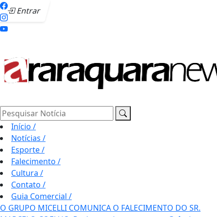
Entrar
Pesquisar Notícia
Início
/
Notícias
/
Esporte
/
Falecimento
/
Cultura
/
Contato
/
Guia Comercial
/
O GRUPO MICELLI COMUNICA O FALECIMENTO DO SR.