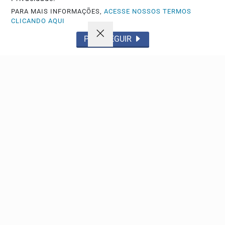
PARA MAIS INFORMAÇÕES,
ACESSE NOSSOS TERMOS
CLICANDO AQUI
PROSSEGUIR
ESPORTE
Gabriel Medina sofre acidente durante treino da
etapa da WSL em Teahupoo
O tricampeão mundial levou pontos na cabeça após o
incidente no Taiti, mas deve competir sem grandes...
Descubra Mais
Não possui uma conta?
Você pode anunciar produtos e muito mais!