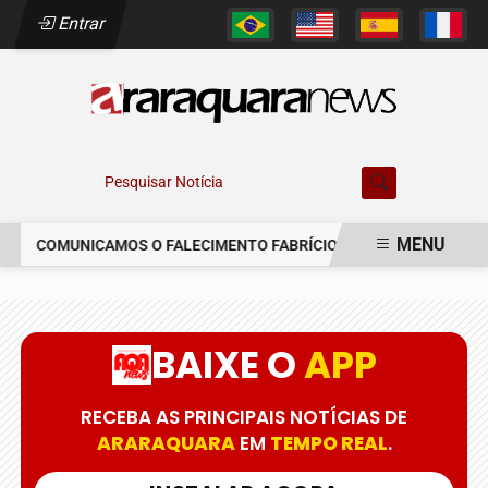
Entrar
Pesquisar Notícia
MENU
COMUNICAMOS O FALECIMENTO FABRÍCIO AUGUSTO FERREIRA
EM ALTA
BAIXE O
APP
RECEBA AS PRINCIPAIS NOTÍCIAS DE
ARARAQUARA
EM
TEMPO REAL
.