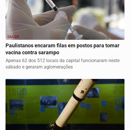
SAÚDE
Paulistanos encaram filas em postos para tomar
vacina contra sarampo
Apenas 62 dos 512 locais da capital funcionaram neste
sábado e geraram aglomerações