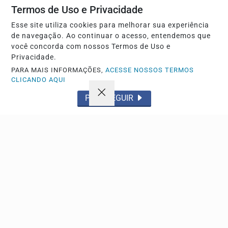
Termos de Uso e Privacidade
Esse site utiliza cookies para melhorar sua experiência
de navegação. Ao continuar o acesso, entendemos que
Navegue
você concorda com nossos Termos de Uso e
Início
Política
Privacidade.
PARA MAIS INFORMAÇÕES,
ACESSE NOSSOS TERMOS
Tecnologia
Policial
CLICANDO AQUI
Economia
Saúde
PROSSEGUIR
Falecimento
Região
Cultura
Brasil
Esporte
Meio ambiente
Educação
Pet
Emprego
Cidade
Publicidade
Tempo
Em Cartaz
Radar
ANews
Conteúdo Patrocinado