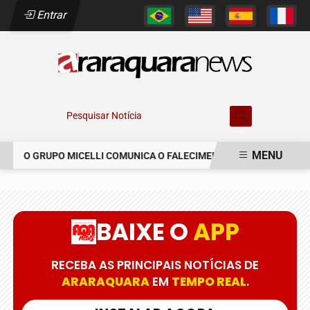
Entrar
Pesquisar Notícia
MENU
O GRUPO MICELLI COMUNICA O FALECIMENTO DO SR. MARCELO 
EM ALTA
BAIXE O
APP
RECEBA AS PRINCIPAIS NOTÍCIAS DE
ARARAQUARA
EM
TEMPO REAL
.