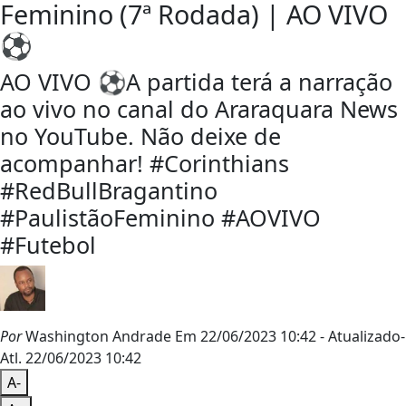
Feminino (7ª Rodada) | AO VIVO
⚽️
AO VIVO ⚽️A partida terá a narração
ao vivo no canal do Araraquara News
no YouTube. Não deixe de
acompanhar! #Corinthians
#RedBullBragantino
#PaulistãoFeminino #AOVIVO
#Futebol
Por
Washington Andrade
Em 22/06/2023 10:42
- Atualizado
-
Atl.
22/06/2023 10:42
A-