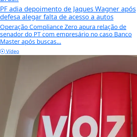
PF adia depoimento de Jaques Wagner após
defesa alegar falta de acesso a autos
Operação Compliance Zero apura relação de
senador do PT com empresário no caso Banco
Master após buscas...
Vídeo