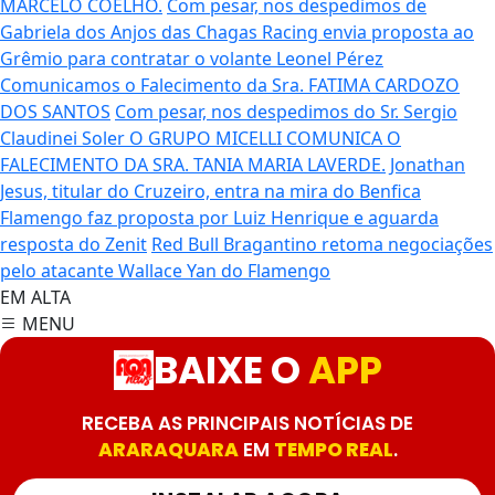
MARCELO COELHO.
Com pesar, nos despedimos de
Gabriela dos Anjos das Chagas
Racing envia proposta ao
Grêmio para contratar o volante Leonel Pérez
Comunicamos o Falecimento da Sra. FATIMA CARDOZO
DOS SANTOS
Com pesar, nos despedimos do Sr. Sergio
Claudinei Soler
O GRUPO MICELLI COMUNICA O
FALECIMENTO DA SRA. TANIA MARIA LAVERDE.
Jonathan
Jesus, titular do Cruzeiro, entra na mira do Benfica
Flamengo faz proposta por Luiz Henrique e aguarda
resposta do Zenit
Red Bull Bragantino retoma negociações
pelo atacante Wallace Yan do Flamengo
EM ALTA
MENU
BAIXE O
APP
RECEBA AS PRINCIPAIS NOTÍCIAS DE
ARARAQUARA
EM
TEMPO REAL
.