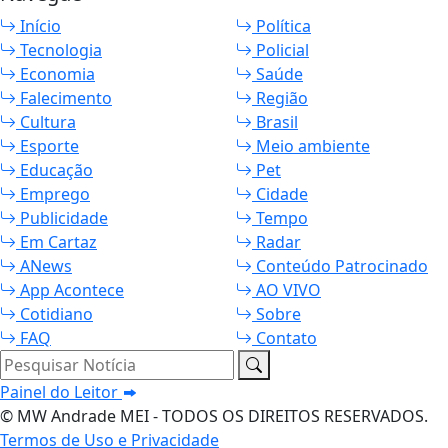
Início
Política
Tecnologia
Policial
Economia
Saúde
Falecimento
Região
Cultura
Brasil
Esporte
Meio ambiente
Educação
Pet
Emprego
Cidade
Publicidade
Tempo
Em Cartaz
Radar
ANews
Conteúdo Patrocinado
App Acontece
AO VIVO
Cotidiano
Sobre
FAQ
Contato
Pesquisar Notícia
Painel do Leitor
© MW Andrade MEI - TODOS OS DIREITOS RESERVADOS.
Termos de Uso e Privacidade