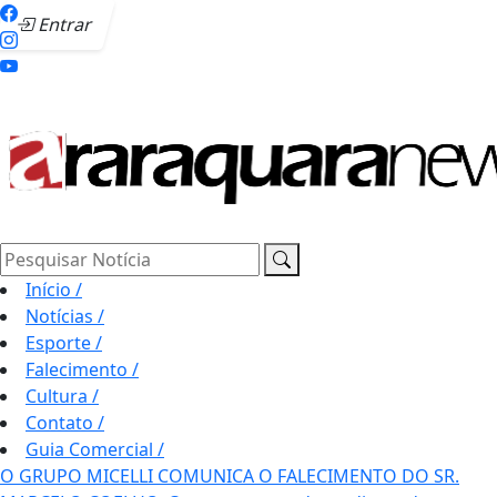
Entrar
Pesquisar Notícia
Início
/
Notícias
/
Esporte
/
Falecimento
/
Cultura
/
Contato
/
Guia Comercial
/
O GRUPO MICELLI COMUNICA O FALECIMENTO DO SR.