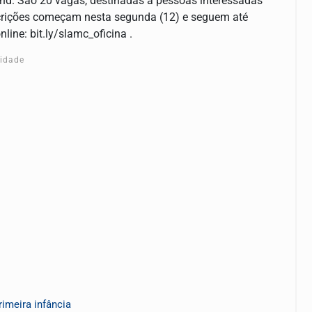
and. São 20 vagas, destinadas a pessoas interessadas
inscrições começam nesta segunda (12) e seguem até
line: bit.ly/slamc_oficina .
cidade
imeira infância