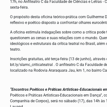
17h, no Anfiteatro C da Faculdade de Ciências e Letras 
sexta-feira.
O propósito desta oficina teórico-prática com Guilherme Din
reflexivo e poético disposto a confrontar olhares eurocên
A oficina estimula indagações sobre como a crítica pode 
questionem as cenas e suas relações com o mundo. Quem p
ideológicos e estruturais da crítica teatral no Brasil, além
teatro.
Inscrições gratuitas, até terça-feira (13 de junho), atravé
bit.ly/slamc_criticateatral . O anfiteatro C da Faculdade
localizado na Rodovia Araraquara Jau, km 1, no bairro Ca
“Encontros Poéticos e Práticas Artísticas-Educacionais e
Poéticos e Práticas Artísticas-Educacionais em Dança”, 
Companhia de Corpos), será no sábado (17), das 14h às 16
Lauand.