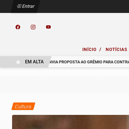
Entrar
/
INÍCIO
NOTÍCIAS
EM ALTA
COELHO.
RACING ENVIA PROPOSTA AO GRÊMIO PARA CONTRATAR
Cultura