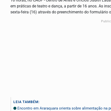
16 horas, no CAOF - Centro de Artes e Ofícios Judith Lau
em práticas de teatro e dança, a partir de 16 anos. As 
sexta-feira (16) através do preenchimento do formulário on
Publi
LEIA TAMBÉM:
Encontro em Araraquara orienta sobre alimentação na pr