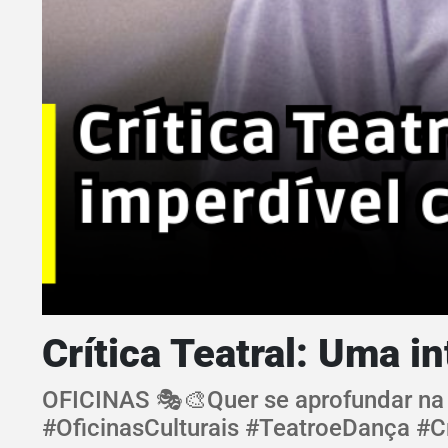
Crítica Teatral: Uma 
OFICINAS 🎭🎨Quer se aprofundar na c
#OficinasCulturais #TeatroeDança #Cr