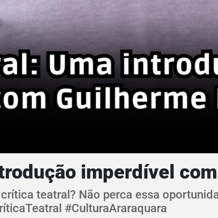
introdução imperdível co
rítica teatral? Não perca essa oportuni
íticaTeatral #CulturaAraraquara