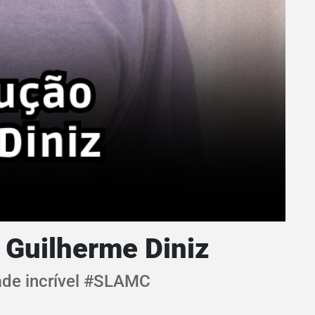
m Guilherme Diniz
dade incrível #SLAMC