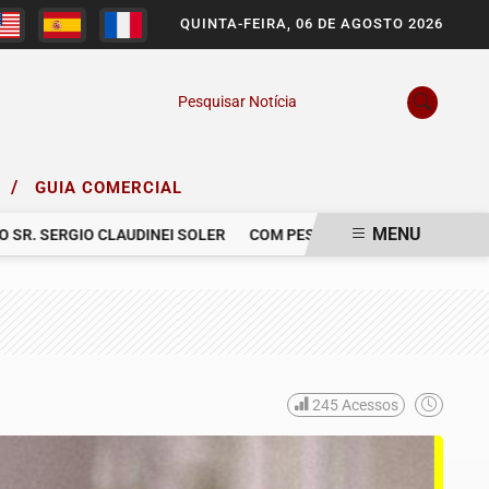
QUINTA-FEIRA, 06 DE AGOSTO 2026
Pesquisar Notícia
/
O
GUIA COMERCIAL
MENU
. SERGIO CLAUDINEI SOLER
COM PESAR, NOS DESPEDIMOS DE GA
245
Acessos