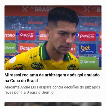
ESPORTE
Mirassol reclama de arbitragem após gol anulado
na Copa do Brasil
Atacante André Luís dispara contra decisões do juiz após
revés por 1 a 0 para o Grêmio