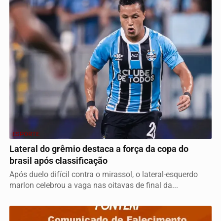
ESPORTE
Lateral do grêmio destaca a força da copa do
brasil após classificação
Após duelo difícil contra o mirassol, o lateral-esquerdo
marlon celebrou a vaga nas oitavas de final da...