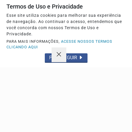
Você pode anunciar produtos e muito mais!
Termos de Uso e Privacidade
Esse site utiliza cookies para melhorar sua experiência
CRIAR MINHA CONTA
de navegação. Ao continuar o acesso, entendemos que
você concorda com nossos Termos de Uso e
Privacidade.
PARA MAIS INFORMAÇÕES,
ACESSE NOSSOS TERMOS
CLICANDO AQUI
PROSSEGUIR
Navegue
Início
Política
Tecnologia
Policial
Economia
Saúde
Falecimento
Região