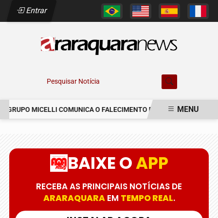
Entrar
Pesquisar Notícia
MENU
 GRUPO MICELLI COMUNICA O FALECIMENTO DO SR. MARCELO COELH
EM ALTA
BAIXE O
APP
RECEBA AS PRINCIPAIS NOTÍCIAS DE
ARARAQUARA
EM
TEMPO REAL
.