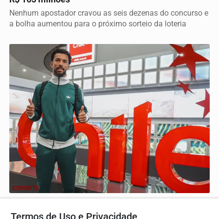
Nenhum apostador cravou as seis dezenas do concurso e
a bolha aumentou para o próximo sorteio da loteria
ESPORTE
Vozinha rejeita rótulo de famoso mesmo após
alcançar 30 milhões no Instagram
Termos de Uso e Privacidade