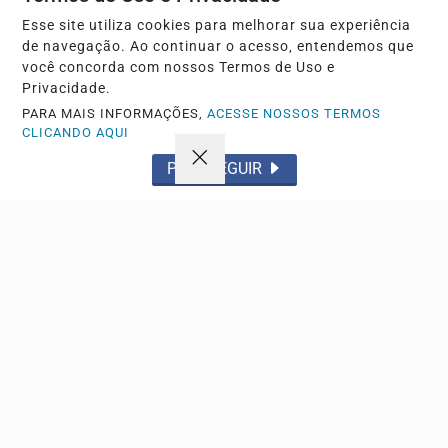
Fenômeno do esporte no ano, o influenciador saltou de 50
Esse site utiliza cookies para melhorar sua experiência
mil para quase 30 milhões de seguidores na rede...
de navegação. Ao continuar o acesso, entendemos que
você concorda com nossos Termos de Uso e
Privacidade.
PARA MAIS INFORMAÇÕES,
ACESSE NOSSOS TERMOS
CLICANDO AQUI
PROSSEGUIR
POLICIAL
Ação da PM resulta em apreensão de armas e
drogas em chácara de São Carlos
Operação no Balneário do 29 recolheu munições e
maconha; proprietário do imóvel compareceu à
delegacia...