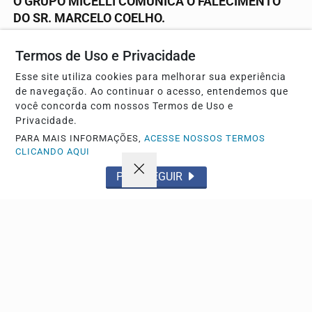
O GRUPO MICELLI COMUNICA O FALECIMENTO
DO SR. MARCELO COELHO.
NOTA DE FALECIMENTO
Termos de Uso e Privacidade
Esse site utiliza cookies para melhorar sua experiência
de navegação. Ao continuar o acesso, entendemos que
você concorda com nossos Termos de Uso e
Privacidade.
PARA MAIS INFORMAÇÕES,
ACESSE NOSSOS TERMOS
CLICANDO AQUI
PROSSEGUIR
BRASIL
Com ventos fracos, clima no Rio melhora e cidade
retorna ao Estágio 1
Sistema Alerta Rio prevê chuva fraca nesta quinta-feira e
aumento de temperaturas, que podem atingir...